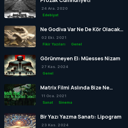
Prozak Cumhuriyeti
24 Ara. 2020
Edebiyat
Ne Godiva Var Ne De Kör Olacak
Tom
02 Eki. 2021
Fikir Yazıları
Genel
Görünmeyen El: Müesses Nizam
27 Kas. 2024
Genel
Matrix Filmi Aslında Bize Ne
Anlatmak İstedi?
11 Oca. 2021
Sanat
Sinema
Bir Yazı Yazma Sanatı: Lipogram
23 Kas. 2024