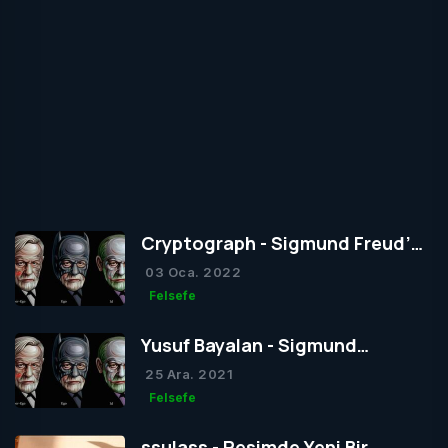
Cryptograph - Sigmund Freud’un
Yapısal Kuramı
03 Oca. 2022
Felsefe
Yusuf Bayalan - Sigmund
Freud’un Yapısal Kuramı
25 Ara. 2021
Felsefe
ssulass - Resimde Yeni Bir