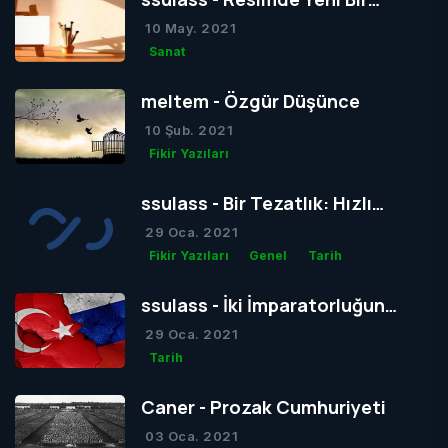
Dönem mi Yoksa Bir Dönemin
10 May. 2021
Sonu mu?
Sanat
meltem - Özgür Düşünce
10 Şub. 2021
Fikir Yazıları
ssulass - Bir Tezatlık: Hızlı
Yaşam, Yavaş Gelişim
29 Oca. 2021
Fikir Yazıları
Genel
Tarih
ssulass - İki İmparatorluğun
Çağdaşlığa Giden Yolda
29 Oca. 2021
Birbiriyle Olan Gizli Rekabeti
Tarih
Caner - Prozak Cumhuriyeti
03 Oca. 2021