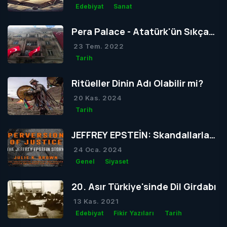
Edebiyat
Sanat
Pera Palace - Atatürk'ün Sıkça
Konakladığı Otel
23 Tem. 2022
Tarih
Ritüeller Dinin Adı Olabilir mi?
20 Kas. 2024
Tarih
JEFFREY EPSTEİN: Skandallarla
Dolu Bir Hayatın Ardındaki Gizem
24 Oca. 2024
Genel
Siyaset
20. Asır Türkiye'sinde Dil Girdabı
13 Kas. 2021
Edebiyat
Fikir Yazıları
Tarih