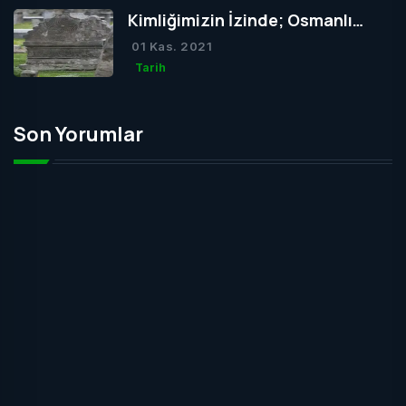
Kimliğimizin İzinde; Osmanlı
Mezar Taşları
01 Kas. 2021
Tarih
Son Yorumlar