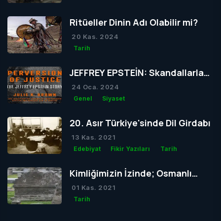
Ritüeller Dinin Adı Olabilir mi?
20 Kas. 2024
Tarih
JEFFREY EPSTEİN: Skandallarla
Dolu Bir Hayatın Ardındaki Gizem
24 Oca. 2024
Genel
Siyaset
20. Asır Türkiye'sinde Dil Girdabı
13 Kas. 2021
Edebiyat
Fikir Yazıları
Tarih
Kimliğimizin İzinde; Osmanlı
Mezar Taşları
01 Kas. 2021
Tarih