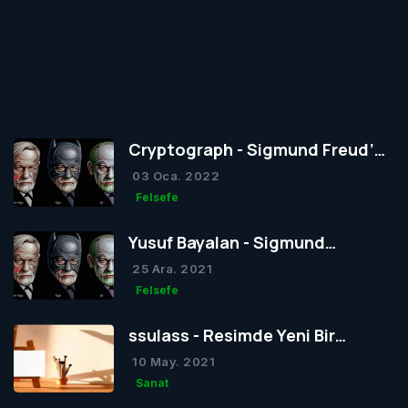
Cryptograph - Sigmund Freud’un
Yapısal Kuramı
03 Oca. 2022
Felsefe
Yusuf Bayalan - Sigmund
Freud’un Yapısal Kuramı
25 Ara. 2021
Felsefe
ssulass - Resimde Yeni Bir
Dönem mi Yoksa Bir Dönemin
10 May. 2021
Sonu mu?
Sanat