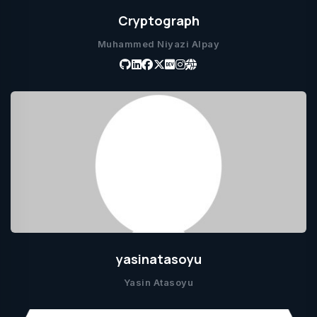
Cryptograph
Muhammed Niyazi Alpay
yasinatasoyu
Yasin Atasoyu