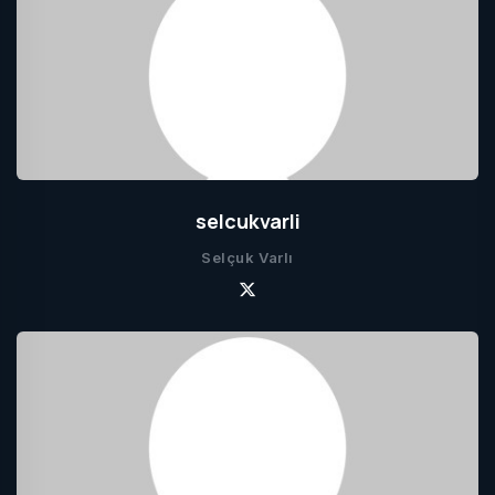
selcukvarli
Selçuk Varlı