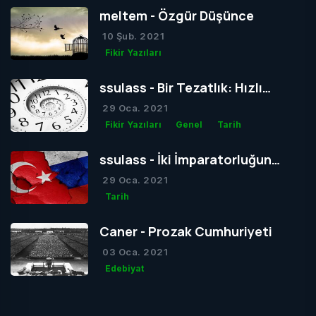
meltem - Özgür Düşünce
10 Şub. 2021
Fikir Yazıları
ssulass - Bir Tezatlık: Hızlı
Yaşam, Yavaş Gelişim
29 Oca. 2021
Fikir Yazıları
Genel
Tarih
ssulass - İki İmparatorluğun
Çağdaşlığa Giden Yolda
29 Oca. 2021
Birbiriyle Olan Gizli Rekabeti
Tarih
Caner - Prozak Cumhuriyeti
03 Oca. 2021
Edebiyat