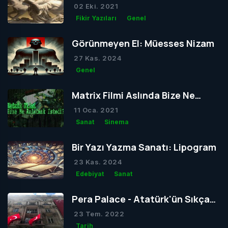
Tom
02 Eki. 2021
Fikir Yazıları
Genel
Görünmeyen El: Müesses Nizam
27 Kas. 2024
Genel
Matrix Filmi Aslında Bize Ne
Anlatmak İstedi?
11 Oca. 2021
Sanat
Sinema
Bir Yazı Yazma Sanatı: Lipogram
23 Kas. 2024
Edebiyat
Sanat
Pera Palace - Atatürk'ün Sıkça
Konakladığı Otel
23 Tem. 2022
Tarih