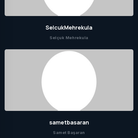
SelcukMehrekula
Selçuk Mehrekula
sametbasaran
Samet Başaran