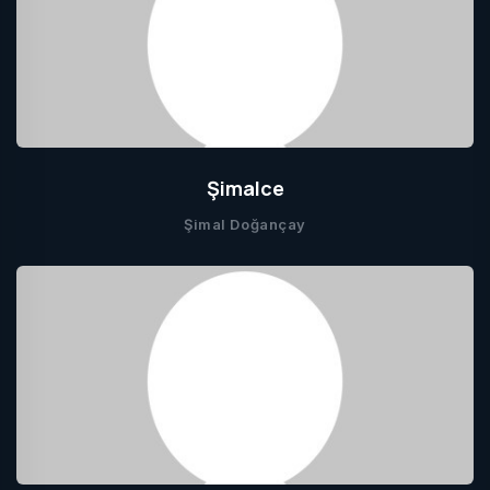
Şimalce
Şimal Doğançay