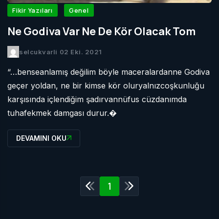
Fikir Yazıları
Genel
Ne Godiva Var Ne De Kör Olacak Tom
selcukvarli
02 Eki. 2021
“…benseanlamış değilim böyle maceralardanne Godiva
geçer yoldan, ne bir kimse kör oluryalnızcoşkunluğu
karşısında içlendiğim şadırvannüfus cüzdanımda
tuhafekmek damgası durur.�
DEVAMINI OKU
1