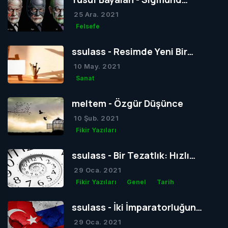
Freud’un Yapısal Kuramı
25 Ara. 2021
Felsefe
ssulass - Resimde Yeni Bir
Dönem mi Yoksa Bir Dönemin
10 May. 2021
Sonu mu?
Sanat
meltem - Özgür Düşünce
10 Şub. 2021
Fikir Yazıları
ssulass - Bir Tezatlık: Hızlı
Yaşam, Yavaş Gelişim
29 Oca. 2021
Fikir Yazıları
Genel
Tarih
ssulass - İki İmparatorluğun
Çağdaşlığa Giden Yolda
29 Oca. 2021