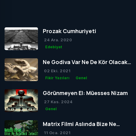
Prozak Cumhuriyeti
24 Ara. 2020
Edebiyat
Ne Godiva Var Ne De Kör Olacak
Tom
02 Eki. 2021
Fikir Yazıları
Genel
Görünmeyen El: Müesses Nizam
27 Kas. 2024
Genel
Matrix Filmi Aslında Bize Ne
Anlatmak İstedi?
11 Oca. 2021