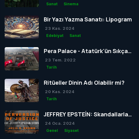
Sanat
Sinema
Bir Yazı Yazma Sanatı: Lipogram
23 Kas. 2024
Edebiyat
Sanat
Pera Palace - Atatürk'ün Sıkça
Konakladığı Otel
23 Tem. 2022
Tarih
Ritüeller Dinin Adı Olabilir mi?
20 Kas. 2024
Tarih
JEFFREY EPSTEİN: Skandallarla
Dolu Bir Hayatın Ardındaki Gizem
24 Oca. 2024
Genel
Siyaset