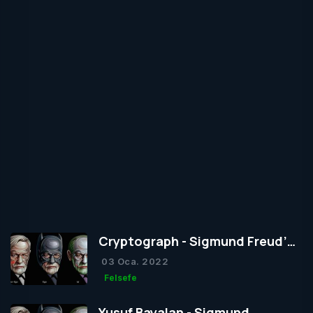
Cryptograph - Sigmund Freud’un
Yapısal Kuramı
03 Oca. 2022
Felsefe
Yusuf Bayalan - Sigmund