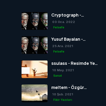
Cryptograph -
Sigmund Freud’un
03 Oca. 2022
Yapısal Kuramı
Felsefe
Yusuf Bayalan -
Sigmund Freud’un
25 Ara. 2021
Yapısal Kuramı
Felsefe
ssulass - Resimde Yeni
Bir Dönem mi Yoksa Bir
10 May. 2021
Dönemin Sonu mu?
Sanat
meltem - Özgür
Düşünce
10 Şub. 2021
Fikir Yazıları