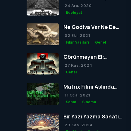
24 Ara. 2020
Edebiyat
Ne Godiva Var Ne De
Kör Olacak Tom
02 Eki. 2021
Fikir Yazıları
Genel
Görünmeyen El:
Müesses Nizam
27 Kas. 2024
Genel
Matrix Filmi Aslında
Bize Ne Anlatmak
11 Oca. 2021
İstedi?
Sanat
Sinema
Bir Yazı Yazma Sanatı:
Lipogram
23 Kas. 2024