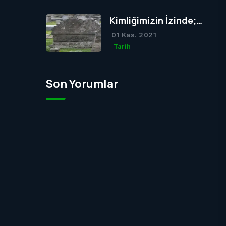
Kimliğimizin İzinde;
Osmanlı Mezar Taşları
01 Kas. 2021
Tarih
Son Yorumlar