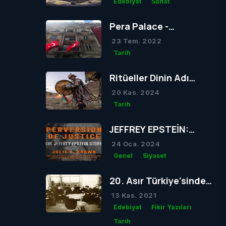
Edebiyat
Sanat
Pera Palace -
Atatürk'ün Sıkça
23 Tem. 2022
Konakladığı Otel
Tarih
Ritüeller Dinin Adı
Olabilir mi?
20 Kas. 2024
Tarih
JEFFREY EPSTEİN:
Skandallarla Dolu Bir
24 Oca. 2024
Hayatın Ardındaki
Genel
Siyaset
Gizem
20. Asır Türkiye'sinde
Dil Girdabı
13 Kas. 2021
Edebiyat
Fikir Yazıları
Tarih