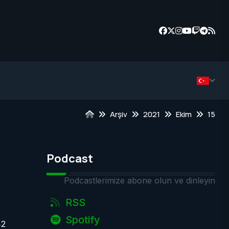
Arşiv
2021
Ekim
15
Podcast
Podcastlerimize abone olun ve dinleyin
RSS
Spotify
42