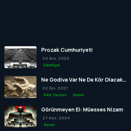
Prozak Cumhuriyeti
24 Ara. 2020
Edebiyat
Ne Godiva Var Ne De Kör Olacak
Tom
02 Eki. 2021
Fikir Yazıları
Genel
Görünmeyen El: Müesses Nizam
27 Kas. 2024
Genel