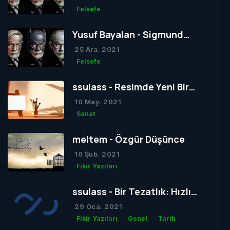
Felsefe
Yusuf Bayalan - Sigmund
Freud’un Yapısal Kuramı
25 Ara. 2021
Felsefe
ssulass - Resimde Yeni Bir
Dönem mi Yoksa Bir Dönemin
10 May. 2021
Sonu mu?
Sanat
meltem - Özgür Düşünce
10 Şub. 2021
Fikir Yazıları
ssulass - Bir Tezatlık: Hızlı
Yaşam, Yavaş Gelişim
29 Oca. 2021
Fikir Yazıları
Genel
Tarih