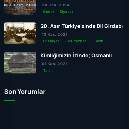
Dolu Bir Hayatın Ardındaki Gizem
24 Oca. 2024
Genel
Siyaset
20. Asır Türkiye'sinde Dil Girdabı
13 Kas. 2021
Edebiyat
Fikir Yazıları
Tarih
Kimliğimizin İzinde; Osmanlı
Mezar Taşları
01 Kas. 2021
Tarih
Son Yorumlar