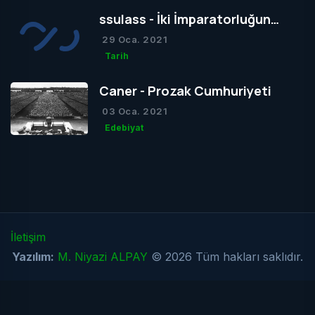
ssulass - İki İmparatorluğun
Çağdaşlığa Giden Yolda
29 Oca. 2021
Birbiriyle Olan Gizli Rekabeti
Tarih
Caner - Prozak Cumhuriyeti
03 Oca. 2021
Edebiyat
İletişim
Yazılım:
M. Niyazi ALPAY
© 2026 Tüm hakları saklıdır.