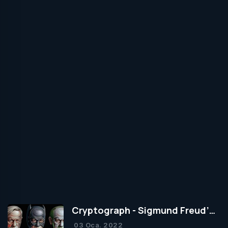
Cryptograph - Sigmund Freud’un
Yapısal Kuramı
03 Oca. 2022