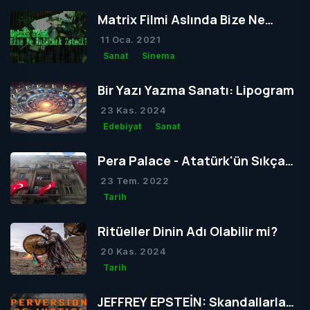
Matrix Filmi Aslında Bize Ne
Anlatmak İstedi?
11 Oca. 2021
Sanat
Sinema
Bir Yazı Yazma Sanatı: Lipogram
23 Kas. 2024
Edebiyat
Sanat
Pera Palace - Atatürk'ün Sıkça
Konakladığı Otel
23 Tem. 2022
Tarih
Ritüeller Dinin Adı Olabilir mi?
20 Kas. 2024
Tarih
JEFFREY EPSTEİN: Skandallarla