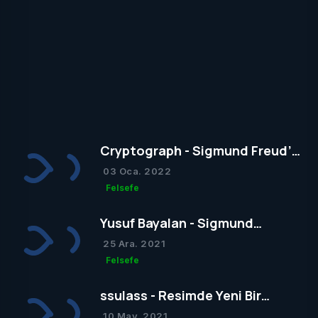
Cryptograph - Sigmund Freud’un
Yapısal Kuramı
03 Oca. 2022
Felsefe
Yusuf Bayalan - Sigmund
Freud’un Yapısal Kuramı
25 Ara. 2021
Felsefe
ssulass - Resimde Yeni Bir
Dönem mi Yoksa Bir Dönemin
10 May. 2021