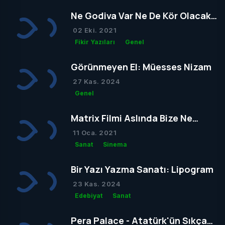
Ne Godiva Var Ne De Kör Olacak
Tom
02 Eki. 2021
Fikir Yazıları
Genel
Görünmeyen El: Müesses Nizam
27 Kas. 2024
Genel
Matrix Filmi Aslında Bize Ne
Anlatmak İstedi?
11 Oca. 2021
Sanat
Sinema
Bir Yazı Yazma Sanatı: Lipogram
23 Kas. 2024
Edebiyat
Sanat
Pera Palace - Atatürk'ün Sıkça