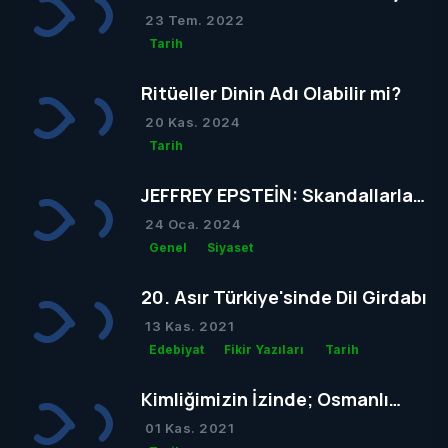
Konakladığı Otel
23 Tem. 2022
Tarih
Ritüeller Dinin Adı Olabilir mi?
20 Kas. 2024
Tarih
JEFFREY EPSTEİN: Skandallarla
Dolu Bir Hayatın Ardındaki Gizem
24 Oca. 2024
Genel
Siyaset
20. Asır Türkiye'sinde Dil Girdabı
13 Kas. 2021
Edebiyat
Fikir Yazıları
Tarih
Kimliğimizin İzinde; Osmanlı
Mezar Taşları
01 Kas. 2021