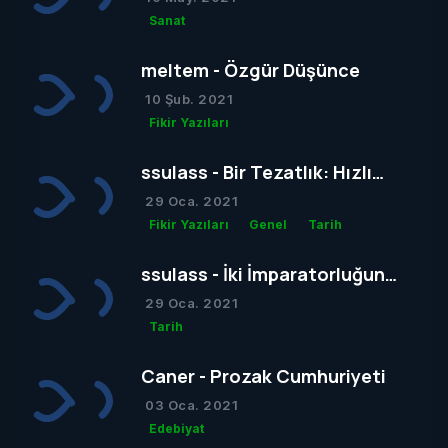
Sonu mu?
Sanat
meltem - Özgür Düşünce
10 Şub. 2021
Fikir Yazıları
ssulass - Bir Tezatlık: Hızlı
Yaşam, Yavaş Gelişim
29 Oca. 2021
Fikir Yazıları
Genel
Tarih
ssulass - İki İmparatorluğun
Çağdaşlığa Giden Yolda
29 Oca. 2021
Birbiriyle Olan Gizli Rekabeti
Tarih
Caner - Prozak Cumhuriyeti
03 Oca. 2021
Edebiyat