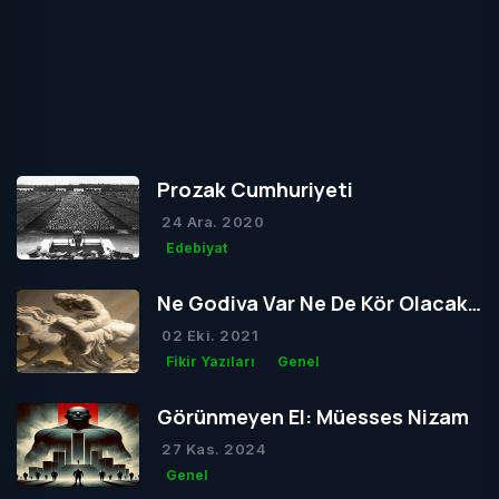
Prozak Cumhuriyeti
24 Ara. 2020
Edebiyat
Ne Godiva Var Ne De Kör Olacak
Tom
02 Eki. 2021
Fikir Yazıları
Genel
Görünmeyen El: Müesses Nizam
27 Kas. 2024
Genel