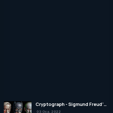
Cryptograph - Sigmund Freud’un
Yapısal Kuramı
03 Oca. 2022