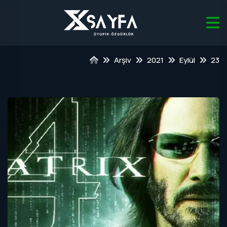
Arşiv
2021
Eylül
23