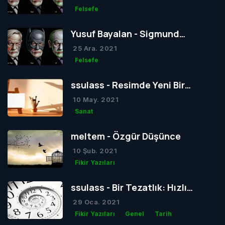
Felsefe
Yusuf Bayalan - Sigmund
Freud’un Yapısal Kuramı
25 Ara. 2021
Felsefe
ssulass - Resimde Yeni Bir
Dönem mi Yoksa Bir Dönemin
10 May. 2021
Sonu mu?
Sanat
meltem - Özgür Düşünce
10 Şub. 2021
Fikir Yazıları
ssulass - Bir Tezatlık: Hızlı
Yaşam, Yavaş Gelişim
29 Oca. 2021
Fikir Yazıları
Genel
Tarih