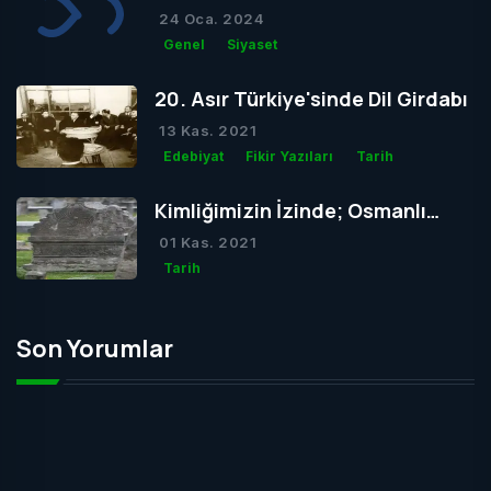
Dolu Bir Hayatın Ardındaki Gizem
24 Oca. 2024
Genel
Siyaset
20. Asır Türkiye'sinde Dil Girdabı
13 Kas. 2021
Edebiyat
Fikir Yazıları
Tarih
Kimliğimizin İzinde; Osmanlı
Mezar Taşları
01 Kas. 2021
Tarih
Son Yorumlar