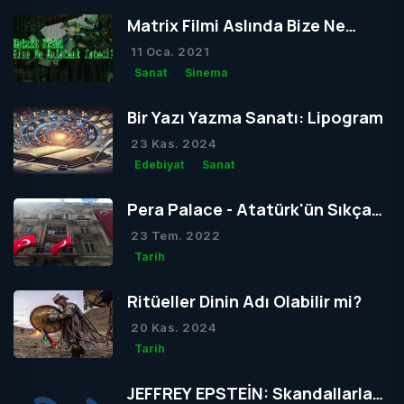
Matrix Filmi Aslında Bize Ne
Anlatmak İstedi?
11 Oca. 2021
Sanat
Sinema
Bir Yazı Yazma Sanatı: Lipogram
23 Kas. 2024
Edebiyat
Sanat
Pera Palace - Atatürk'ün Sıkça
Konakladığı Otel
23 Tem. 2022
Tarih
Ritüeller Dinin Adı Olabilir mi?
20 Kas. 2024
Tarih
JEFFREY EPSTEİN: Skandallarla