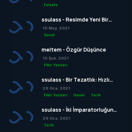
Felsefe
ssulass - Resimde Yeni Bir
Dönem mi Yoksa Bir Dönemin
10 May. 2021
Sonu mu?
Sanat
meltem - Özgür Düşünce
10 Şub. 2021
Fikir Yazıları
ssulass - Bir Tezatlık: Hızlı
Yaşam, Yavaş Gelişim
29 Oca. 2021
Fikir Yazıları
Genel
Tarih
ssulass - İki İmparatorluğun
Çağdaşlığa Giden Yolda
29 Oca. 2021
Birbiriyle Olan Gizli Rekabeti
Tarih