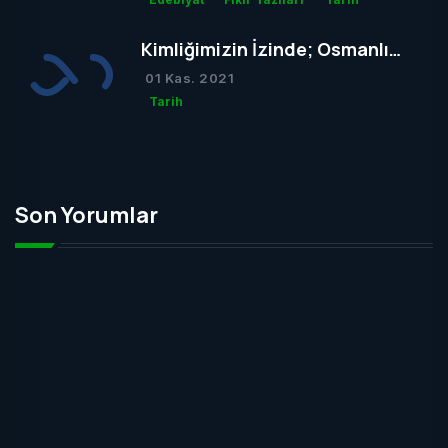
Kimliğimizin İzinde; Osmanlı
Mezar Taşları
01 Kas. 2021
Tarih
Son Yorumlar