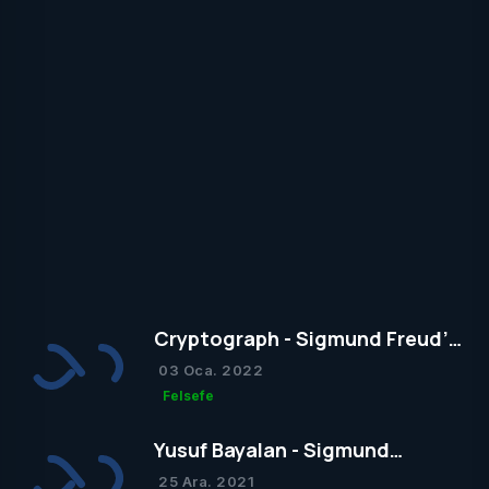
Cryptograph - Sigmund Freud’un
Yapısal Kuramı
03 Oca. 2022
Felsefe
Yusuf Bayalan - Sigmund
Freud’un Yapısal Kuramı
25 Ara. 2021