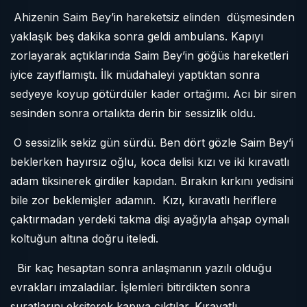
Ahizenin Saim Bey’in hareketsiz elinden
düşmesinden
yaklaşık beş dakika sonra geldi ambulans. Kapıyı
zorlayarak açtıklarında Saim Bey’in göğüs hareketleri
iyice zayıflamıştı. İlk müdahaleyi yaptıktan sonra
sedyeye koyup götürdüler kader ortağımı. Acı bir siren
sesinden sonra ortalıkta derin bir sessizlik oldu.
O sessizlik sekiz gün sürdü. Ben dört gözle Saim Bey’i
beklerken hayırsız oğlu, koca delisi kızı ve iki kıravatlı
adam tiksinerek girdiler kapıdan. Bırakın kırkını yedisini
bile zor beklemişler adamın.
Kızı, kıravatlı heriflere
çaktırmadan yerdeki takma dişi ayağıyla ahşap oymalı
koltuğun altına doğru iteledi.
Bir kaç hesaptan sonra anlaşmanın yazılı olduğu
evrakları imzaladılar. İşlemleri bitirdikten sonra
suratlarını ekşiterek kapıya çıktılar. Kıravatlı