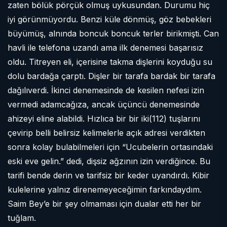
zaten bölük pörçük olmuş uykusundan. Durumu hiç
iyi görünmüyordu. Benzi küle dönmüş, göz bebekleri
büyümüş, alnında boncuk boncuk terler birikmişti. Can
havli ile telefona uzandı ama ilk denemesi başarısız
oldu. Titreyen eli, içerisine takma dişlerini koyduğu su
dolu bardağa çarptı. Dişler bir tarafa bardak bir tarafa
dağılıverdi. İkinci denemesinde de kesilen nefesi izin
vermedi adamcağıza, ancak üçüncü denemesinde
ahizeyi eline alabildi. Hızlıca bir bir iki(112) tuşlarını
çevirip belli belirsiz kelimelerle açık adresi verdikten
sonra kolay bulabilmeleri için “Ucubelerin ortasındaki
eski eve gelin.” dedi, dişsiz ağzının izin verdiğince. Bu
tarifi bende derin ve tarifsiz bir keder uyandırdı. Kibir
kulelerine yalnız direnemeyeceğimin farkındaydım.
Saim Bey’e bir şey olmaması için dualar etti her bir
tuğlam.