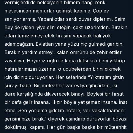
vermişlerdi de belediyenin bilmem hangi renk
masasından memurlar gelmişti kapıma. Çöp ev
sanıyorlarmış. Yabani otlar sardı duvar diplerimi. Saim
Bey de iyiden iyiye elini eteğini çekti üzerimden. Bırakın
otları temizlemeyi etek tıraşını yapacak hali yok
adamcağızın. Evlattan yana yüzü hiç gülmedi garibin.
Bırakın yardım etmeyi, kalan ömrünü de zehir ettiler
zavallıya. Hayırsız oğlu ile koca delisi kızı beni yıktırıp
hatıralarımızın üzerine
o ucubelerden birini dikmek
için didinip duruyorlar. Her seferinde “Yıktıralım gitsin
şurayı baba. Bir müteahhit var evliya gibi adam, iki
daire karşılığında dikiverecek binayı. Böylesi bir fırsat
bir defa gelir insana. Hızır böyle yetişemez insana. İnat
etme. Sen yorulma gidelim notere, ver vekaletnameni
gerisini bize bırak.” diyerek aşındırıp duruyorlar boyası
dökülmüş
kapımı. Her gün başka başka bir müteahhit