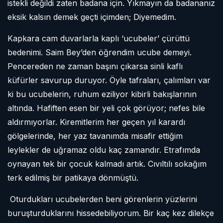
istekli değildi zaten badana için. Yıkmayın da badananız
eksik kalsın demek geçti içimden;
Diyemedim.
Kapkara cam duvarlarla kaplı ‘ucubeler’ çürüttü
bedenimi. Saim Bey’den öğrendim ucube demeyi.
Pencereden ne zaman başını çıkarsa sinli kaflı
küfürler savurup duruyor. Öyle tafraları, çalımları var
ki bu ucubelerin, ruhum eziliyor kibirli bakışlarının
altında. Hafiften esen bir yeli çok görüyor; nefes bile
aldırmıyorlar. Kiremitlerim her geçen yıl karardı
gölgelerinde, her yaz tavanımda misafir ettiğim
leylekler de uğramaz oldu kaç zamandır. Etrafımda
oynayan tek bir çocuk kalmadı artık. Cıvıltılı sokağım
terk edilmiş bir patikaya dönmüştü.
Oturdukları ucubelerden beni görenlerin yüzlerini
buruşturduklarını hissedebiliyorum. Bir kaç kez dilekçe