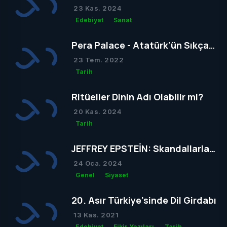
23 Kas. 2024
Edebiyat
Sanat
Pera Palace - Atatürk'ün Sıkça
Konakladığı Otel
23 Tem. 2022
Tarih
Ritüeller Dinin Adı Olabilir mi?
20 Kas. 2024
Tarih
JEFFREY EPSTEİN: Skandallarla
Dolu Bir Hayatın Ardındaki Gizem
24 Oca. 2024
Genel
Siyaset
20. Asır Türkiye'sinde Dil Girdabı
13 Kas. 2021
Edebiyat
Fikir Yazıları
Tarih