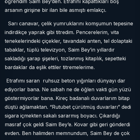
öğrendim Saim Bey’den. Etrafını kapattıkları boş
arsanın girişine bir ilan bile asmıştı emlakçı.
Sarı canavar, çelik yumruklarını komşumun tepesine
indirdikçe yaprak gibi titredim. Pencerelerim, vita
tenekelerindeki çiçekler, tavandaki anten, tel dolaptaki
tabaklar, tüplü televizyon, Saim Bey’in yıllardır
sakladığı şarap şişeleri, tozlanmış kitaplık, sepetteki
bardaklar da eşlik ettiler titremelerime.
Etrafımı saran
ruhsuz beton yığınları dünyayı dar
ediyorlar bana. Ne sabah ne de öğlen vakti gün yüzü
göstermiyorlar bana. Kireç badanalı duvarlarım bitap
düştü ağlamaktan. “Rutubet çürütmüş duvarları” dedi
sigara içmekten sakalı sararmış boyacı. Çıkardığı
masraf çok geldi Saim Bey’e. Kovar gibi geri gönderdi
evden. Ben halimden memnundum, Saim Bey de çok