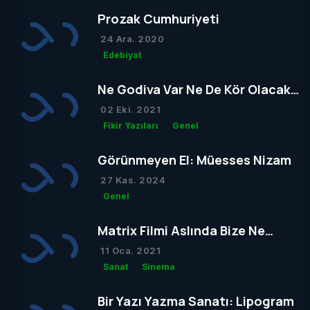
Prozak Cumhuriyeti
24 Ara. 2020
Edebiyat
Ne Godiva Var Ne De Kör Olacak
Tom
02 Eki. 2021
Fikir Yazıları
Genel
Görünmeyen El: Müesses Nizam
27 Kas. 2024
Genel
Matrix Filmi Aslında Bize Ne
Anlatmak İstedi?
11 Oca. 2021
Sanat
Sinema
Bir Yazı Yazma Sanatı: Lipogram