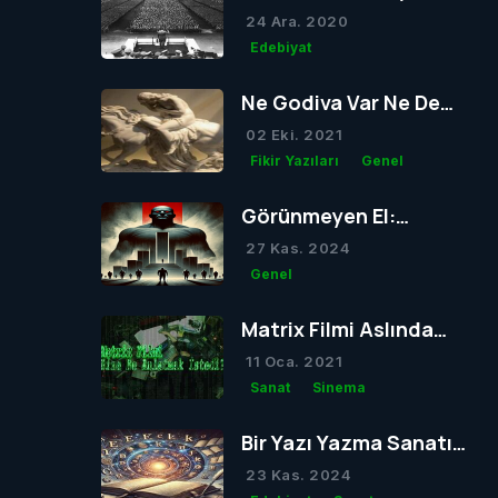
24 Ara. 2020
Edebiyat
Ne Godiva Var Ne De
Kör Olacak Tom
02 Eki. 2021
Fikir Yazıları
Genel
Görünmeyen El:
Müesses Nizam
27 Kas. 2024
Genel
Matrix Filmi Aslında
Bize Ne Anlatmak
11 Oca. 2021
İstedi?
Sanat
Sinema
Bir Yazı Yazma Sanatı:
Lipogram
23 Kas. 2024