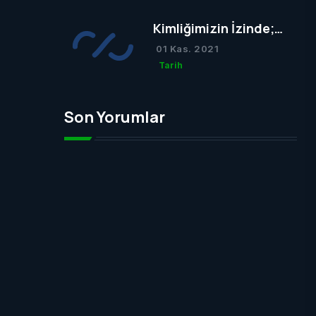
Kimliğimizin İzinde;
Osmanlı Mezar Taşları
01 Kas. 2021
Tarih
Son Yorumlar