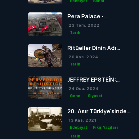
Edebiyat
Sanat
Pera Palace -
Atatürk'ün Sıkça
23 Tem. 2022
Konakladığı Otel
Tarih
Ritüeller Dinin Adı
Olabilir mi?
20 Kas. 2024
Tarih
JEFFREY EPSTEİN:
Skandallarla Dolu Bir
24 Oca. 2024
Hayatın Ardındaki
Genel
Siyaset
Gizem
20. Asır Türkiye'sinde
Dil Girdabı
13 Kas. 2021
Edebiyat
Fikir Yazıları
Tarih