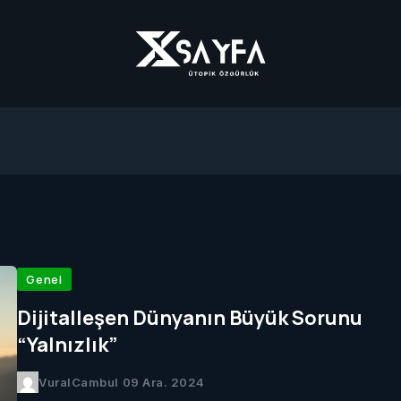
Genel
Dijitalleşen Dünyanın Büyük Sorunu
“Yalnızlık”
VuralCambul
09 Ara. 2024