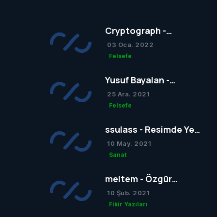
Cryptograph -
Sigmund Freud’un
03 Oca. 2022
Yapısal Kuramı
Felsefe
Yusuf Bayalan -
Sigmund Freud’un
25 Ara. 2021
Yapısal Kuramı
Felsefe
ssulass - Resimde Yeni
Bir Dönem mi Yoksa Bir
10 May. 2021
Dönemin Sonu mu?
Sanat
meltem - Özgür
Düşünce
10 Şub. 2021
Fikir Yazıları