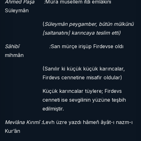
Ahmed Paşa :
Mûra müsellem itdi emlâkini
Süleymân
(
Süleymân peygamber, bütün mülkünü
[saltanatını] karıncaya teslim etti)
Sâhibî :
San mürçe irişüp Firdevse oldı
mihmân
(Sanılır ki küçük küçük karıncalar,
Firdevs cennetine misafir oldular)
Küçük karıncalar tüylere; Firdevs
cenneti ise sevgilinin yüzüne teşbih
edilmiştir.
Mevlâna Kırımî
:
Levh üzre yazdı hâmeñ âyât-ı nazm-ı
Kur’ân