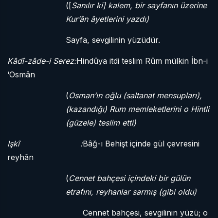
([
Sanılır ki] kalem, bir sayfanın üzerine
Kur’ân âyetlerini yazdı)
Sayfa, sevgilinin yüzüdür.
Kâdî-zâde-i Serez:
Hindûya itdi teslim Rûm mülkin İbn-i
‘Osmân
(
Osman’ın oğlu (saltanat mensupları),
(kazandığı) Rum memleketlerini o Hintli
(güzele) teslim etti)
Işkî :
Bâğ-ı Behişt içinde gül çevresini
reyhân
(
Cennet bahçesi içindeki bir gülün
etrafını, reyhanlar sarmış (gibi oldu)
Cennet bahçesi, sevgilinin yüzü; o