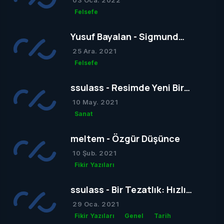
Felsefe
Yusuf Bayalan - Sigmund
Freud’un Yapısal Kuramı
25 Ara. 2021
Felsefe
ssulass - Resimde Yeni Bir
Dönem mi Yoksa Bir Dönemin
10 May. 2021
Sonu mu?
Sanat
meltem - Özgür Düşünce
10 Şub. 2021
Fikir Yazıları
ssulass - Bir Tezatlık: Hızlı
Yaşam, Yavaş Gelişim
29 Oca. 2021
Fikir Yazıları
Genel
Tarih