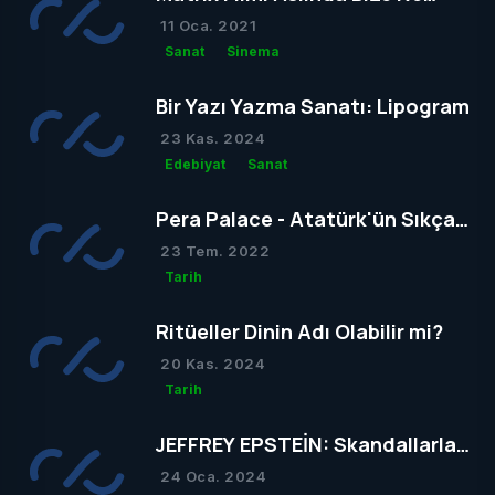
Anlatmak İstedi?
11 Oca. 2021
Sanat
Sinema
Bir Yazı Yazma Sanatı: Lipogram
23 Kas. 2024
Edebiyat
Sanat
Pera Palace - Atatürk'ün Sıkça
Konakladığı Otel
23 Tem. 2022
Tarih
Ritüeller Dinin Adı Olabilir mi?
20 Kas. 2024
Tarih
JEFFREY EPSTEİN: Skandallarla
Dolu Bir Hayatın Ardındaki Gizem
24 Oca. 2024