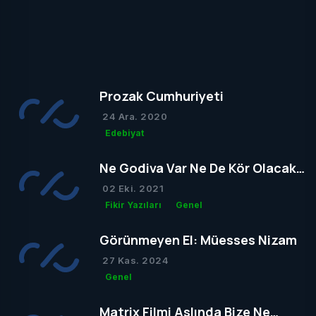
Prozak Cumhuriyeti
24 Ara. 2020
Edebiyat
Ne Godiva Var Ne De Kör Olacak
Tom
02 Eki. 2021
Fikir Yazıları
Genel
Görünmeyen El: Müesses Nizam
27 Kas. 2024
Genel
Matrix Filmi Aslında Bize Ne