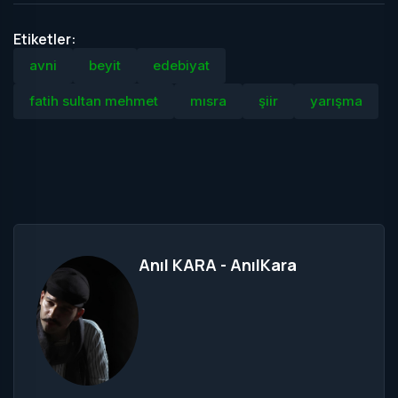
Etiketler:
avni
beyit
edebiyat
fatih sultan mehmet
mısra
şiir
yarışma
Anıl KARA - AnılKara