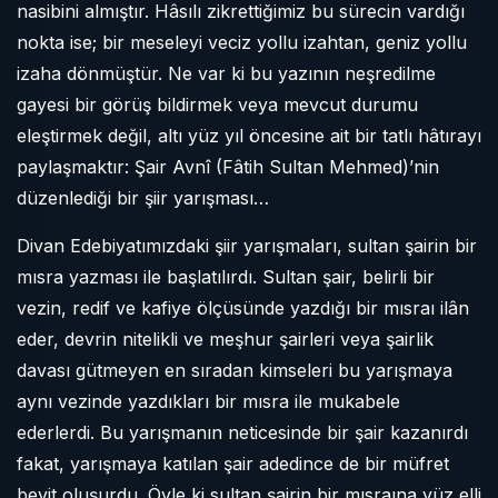
nasibini almıştır. Hâsılı zikrettiğimiz bu sürecin vardığı
nokta ise; bir meseleyi veciz yollu izahtan, geniz yollu
izaha dönmüştür. Ne var ki bu yazının neşredilme
gayesi bir görüş bildirmek veya mevcut durumu
eleştirmek değil, altı yüz yıl öncesine ait bir tatlı hâtırayı
paylaşmaktır: Şair Avnî (Fâtih Sultan Mehmed)’nin
düzenlediği bir şiir yarışması…
Divan Edebiyatımızdaki şiir yarışmaları, sultan şairin bir
mısra yazması ile başlatılırdı. Sultan şair, belirli bir
vezin, redif ve kafiye ölçüsünde yazdığı bir mısraı ilân
eder, devrin nitelikli ve meşhur şairleri veya şairlik
davası gütmeyen en sıradan kimseleri bu yarışmaya
aynı vezinde yazdıkları bir mısra ile mukabele
ederlerdi. Bu yarışmanın neticesinde bir şair kazanırdı
fakat, yarışmaya katılan şair adedince de bir müfret
beyit oluşurdu. Öyle ki sultan şairin bir mısraına yüz elli