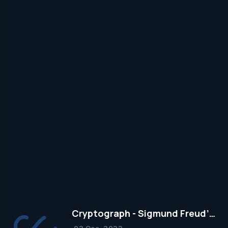
Cryptograph - Sigmund Freud’un
Yapısal Kuramı
03 Oca. 2022