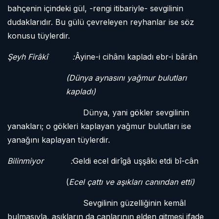
bahçenin içindeki gül, -rengi itibariyle- sevgilinin
dudaklarıdır. Bu gülü çevreleyen reyhanlar ise söz
konusu tüylerdir.
Şeyh Firâkî :
Âyine-i cihânı kapladı ebr-i bârân
(Dünya aynasını yağmur bulutları
kapladı)
Dünya, yani gökler sevgilinin
yanakları; o gökleri kaplayan yağmur bulutları ise
yanağını kaplayan tüylerdir.
Bilinmiyor :
Geldi ecel dirîgâ uşşâkı etdi bî-cân
(
Ecel çattı ve aşıkları canından etti)
Sevgilinin güzelliğinin kemâl
bulmasıyla, aşıkların da canlarının elden gitmesi ifade