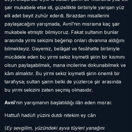
şair mukabele etse idi, güzellikte birbiriyle yarışan yüz
elli adet beyit zuhûr ederdi. Birazdan misallerini
paylaşacağım yarışmada, Avnî’nin mısraına kaç şair
mukabele etmiştir bilmiyoruz. Fakat sultanın bunlar
arasında yirmi sekizini beğenip onları divanına aldığını
bilmekteyiz. Gayemiz, belâgat ve fesâhatte birbiriyle
mücâdele eden bu yirmi sekiz kıymetli şiirin bir kısmını
olsun paylaşabilmek, mana incilerine dokunabilmek ve
kâm almaktır. Bu yirmi sekiz kıymetli şiirin önemli bir
tarafıysa; sultan şairin belki de yüzlerce şiir arasında
bu yirmi sekizini zaten seçmiş olmasıdır.
Avnî
’nin yarışmanın başlatıldığı ilân eden mısraı:
Hattuñ hadüñ yüzini dutdı nitekim ey cân
(
Ey sevgilim, yüzündeki ayva tüyleri yanağını