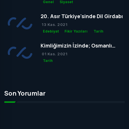
Genel
Siyaset
20. Asır Türkiye'sinde Dil Girdabı
13 Kas. 2021
Edebiyat
Fikir Yazıları
Tarih
Kimliğimizin İzinde; Osmanlı
Mezar Taşları
01 Kas. 2021
Tarih
Son Yorumlar