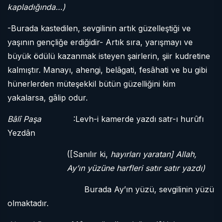
kapladığında…)
-Burada kastedilen, sevgilinin artık güzelleştiği ve
yaşının gençliğe erdiğidir- Artık sıra, yarışmayı ve
büyük ödülü kazanmak isteyen şairlerin, şiir kudretine
kalmıştır. Manayı, ahengi, belâgati, fesâhati ve bu gibi
hünerlerden müteşekkil bütün güzelliğini kim
yakalarsa, gâlip odur.
Bâlî Paşa
:Levh-i kamerde yazdı satr-ı hurûfı
Yezdân
([Sanılır ki,
hayırları yaratan] Allah,
Ay’ın yüzüne harfleri satır satır yazdı)
Burada Ay’ın yüzü, sevgilinin yüzü
olmaktadır.