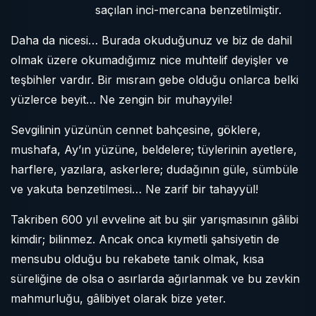
saçılan inci-mercana benzetilmiştir.
Daha da nicesi… Burada okuduğunuz ve biz de dahil
olmak üzere okumadığımız nice muhtelif deyişler ve
teşbihler vardır. Bir mısraın gebe olduğu onlarca belki
yüzlerce beyit… Ne zengin bir muhayyile!
Sevgilinin yüzünün cennet bahçesine, göklere,
mushafa, Ay’ın yüzüne, beldelere; tüylerinin ayetlere,
harflere, yazılara, askerlere; dudağının güle, sümbüle
ve yakuta benzetilmesi… Ne zarif bir tahayyül!
Takriben 600 yıl evveline ait bu şiir yarışmasının gâlibi
kimdir; bilinmez. Ancak onca kıymetli şahsiyetin de
mensubu olduğu bu rekabete tanık olmak, kısa
süreliğine de olsa o asırlarda ağırlanmak ve bu zevkin
mahmurluğu, gâlibiyet olarak bize yeter.