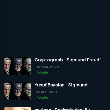
Cryptograph - Sigmund Freud’un
Yapısal Kuramı
03 Oca. 2022
Felsefe
Yusuf Bayalan - Sigmund
Freud’un Yapısal Kuramı
25 Ara. 2021
Felsefe
ssulass - Resimde Yeni Bir