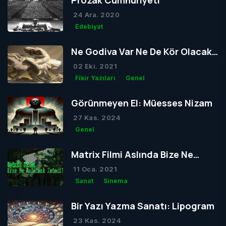
Prozak Cumhuriyeti
24 Ara. 2020
Edebiyat
Ne Godiva Var Ne De Kör Olacak
Tom
02 Eki. 2021
Fikir Yazıları
Genel
Görünmeyen El: Müesses Nizam
27 Kas. 2024
Genel
Matrix Filmi Aslında Bize Ne
Anlatmak İstedi?
11 Oca. 2021
Sanat
Sinema
Bir Yazı Yazma Sanatı: Lipogram
23 Kas. 2024