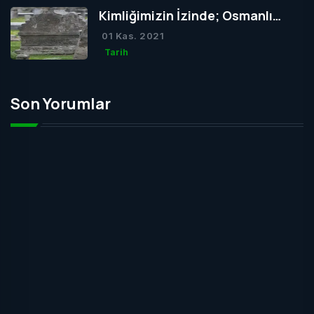
Kimliğimizin İzinde; Osmanlı
Mezar Taşları
01 Kas. 2021
Tarih
Son Yorumlar