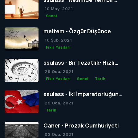
Dönem mi Yoksa Bir Dönemin
10 May. 2021
Sonu mu?
Sanat
meltem - Özgür Düşünce
10 Şub. 2021
Fikir Yazıları
ssulass - Bir Tezatlık: Hızlı
Yaşam, Yavaş Gelişim
29 Oca. 2021
Fikir Yazıları
Genel
Tarih
ssulass - İki İmparatorluğun
Çağdaşlığa Giden Yolda
29 Oca. 2021
Birbiriyle Olan Gizli Rekabeti
Tarih
Caner - Prozak Cumhuriyeti
03 Oca. 2021