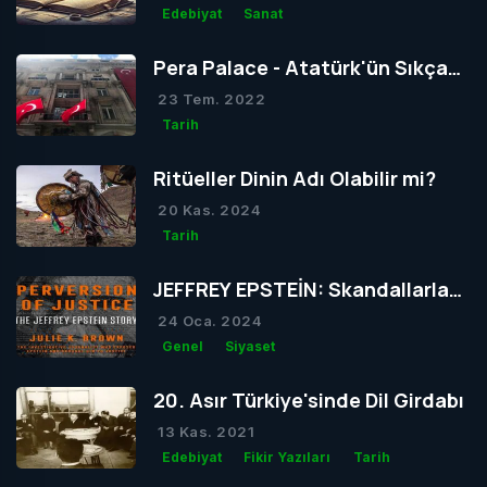
Edebiyat
Sanat
Pera Palace - Atatürk'ün Sıkça
Konakladığı Otel
23 Tem. 2022
Tarih
Ritüeller Dinin Adı Olabilir mi?
20 Kas. 2024
Tarih
JEFFREY EPSTEİN: Skandallarla
Dolu Bir Hayatın Ardındaki Gizem
24 Oca. 2024
Genel
Siyaset
20. Asır Türkiye'sinde Dil Girdabı
13 Kas. 2021
Edebiyat
Fikir Yazıları
Tarih