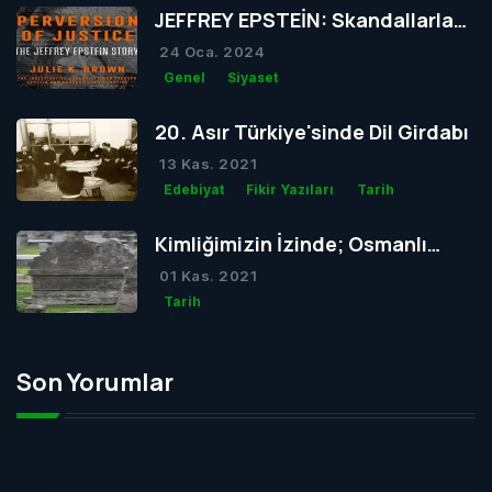
JEFFREY EPSTEİN: Skandallarla
Dolu Bir Hayatın Ardındaki Gizem
24 Oca. 2024
Genel
Siyaset
20. Asır Türkiye'sinde Dil Girdabı
13 Kas. 2021
Edebiyat
Fikir Yazıları
Tarih
Kimliğimizin İzinde; Osmanlı
Mezar Taşları
01 Kas. 2021
Tarih
Son Yorumlar