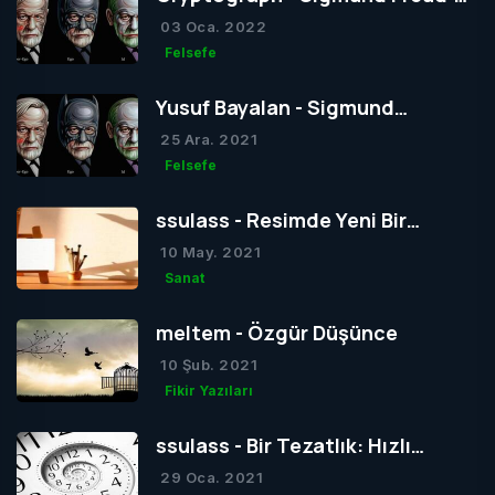
Yapısal Kuramı
03 Oca. 2022
Felsefe
Yusuf Bayalan - Sigmund
Freud’un Yapısal Kuramı
25 Ara. 2021
Felsefe
ssulass - Resimde Yeni Bir
Dönem mi Yoksa Bir Dönemin
10 May. 2021
Sonu mu?
Sanat
meltem - Özgür Düşünce
10 Şub. 2021
Fikir Yazıları
ssulass - Bir Tezatlık: Hızlı
Yaşam, Yavaş Gelişim
29 Oca. 2021