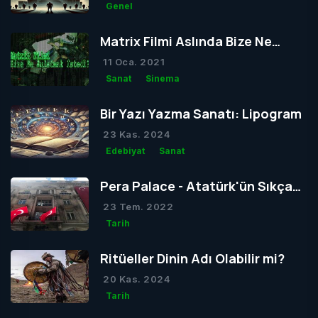
Genel
Matrix Filmi Aslında Bize Ne
Anlatmak İstedi?
11 Oca. 2021
Sanat
Sinema
Bir Yazı Yazma Sanatı: Lipogram
23 Kas. 2024
Edebiyat
Sanat
Pera Palace - Atatürk'ün Sıkça
Konakladığı Otel
23 Tem. 2022
Tarih
Ritüeller Dinin Adı Olabilir mi?
20 Kas. 2024
Tarih