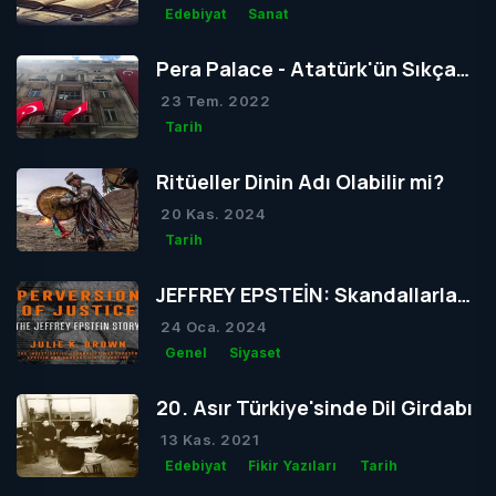
Edebiyat
Sanat
Pera Palace - Atatürk'ün Sıkça
Konakladığı Otel
23 Tem. 2022
Tarih
Ritüeller Dinin Adı Olabilir mi?
20 Kas. 2024
Tarih
JEFFREY EPSTEİN: Skandallarla
Dolu Bir Hayatın Ardındaki Gizem
24 Oca. 2024
Genel
Siyaset
20. Asır Türkiye'sinde Dil Girdabı
13 Kas. 2021
Edebiyat
Fikir Yazıları
Tarih