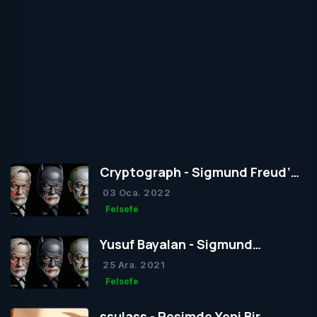
Cryptograph - Sigmund Freud’un
Yapısal Kuramı
03 Oca. 2022
Felsefe
Yusuf Bayalan - Sigmund
Freud’un Yapısal Kuramı
25 Ara. 2021
Felsefe
ssulass - Resimde Yeni Bir