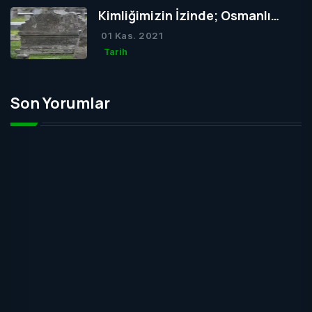
Kimliğimizin İzinde; Osmanlı
Mezar Taşları
01 Kas. 2021
Tarih
Son Yorumlar