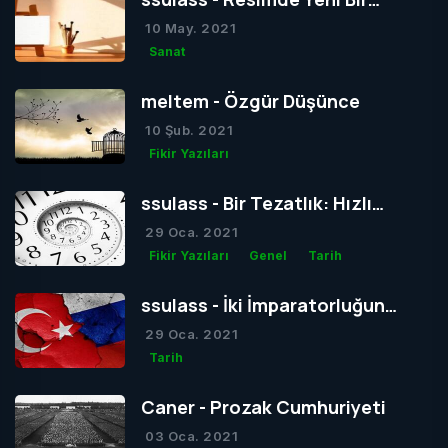
Dönem mi Yoksa Bir Dönemin
10 May. 2021
Sonu mu?
Sanat
meltem - Özgür Düşünce
10 Şub. 2021
Fikir Yazıları
ssulass - Bir Tezatlık: Hızlı
Yaşam, Yavaş Gelişim
29 Oca. 2021
Fikir Yazıları
Genel
Tarih
ssulass - İki İmparatorluğun
Çağdaşlığa Giden Yolda
29 Oca. 2021
Birbiriyle Olan Gizli Rekabeti
Tarih
Caner - Prozak Cumhuriyeti
03 Oca. 2021