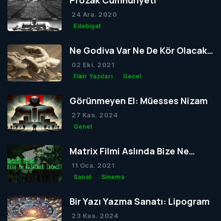
Prozak Cumhuriyeti
24 Ara. 2020
Edebiyat
Ne Godiva Var Ne De Kör Olacak
Tom
02 Eki. 2021
Fikir Yazıları
Genel
Görünmeyen El: Müesses Nizam
27 Kas. 2024
Genel
Matrix Filmi Aslında Bize Ne
Anlatmak İstedi?
11 Oca. 2021
Sanat
Sinema
Bir Yazı Yazma Sanatı: Lipogram
23 Kas. 2024