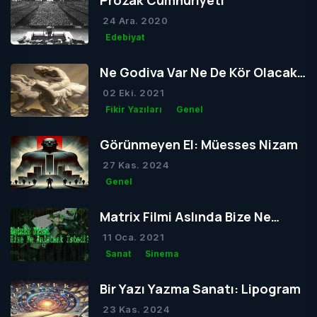
Prozak Cumhuriyeti
24 Ara. 2020
Edebiyat
Ne Godiva Var Ne De Kör Olacak
Tom
02 Eki. 2021
Fikir Yazıları
Genel
Görünmeyen El: Müesses Nizam
27 Kas. 2024
Genel
Matrix Filmi Aslında Bize Ne
Anlatmak İstedi?
11 Oca. 2021
Sanat
Sinema
Bir Yazı Yazma Sanatı: Lipogram
23 Kas. 2024