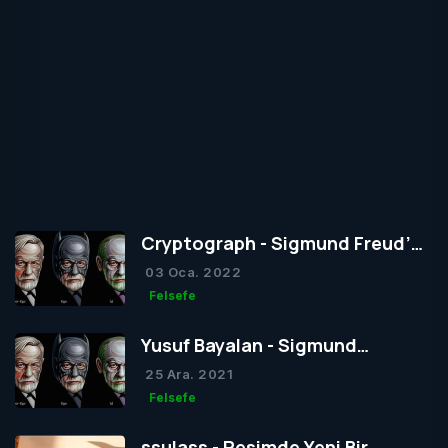
Cryptograph - Sigmund Freud’un
Yapısal Kuramı
03 Oca. 2022
Felsefe
Yusuf Bayalan - Sigmund
Freud’un Yapısal Kuramı
25 Ara. 2021
Felsefe
ssulass - Resimde Yeni Bir