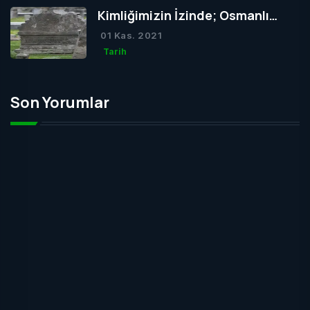
Kimliğimizin İzinde; Osmanlı
Mezar Taşları
01 Kas. 2021
Tarih
Son Yorumlar