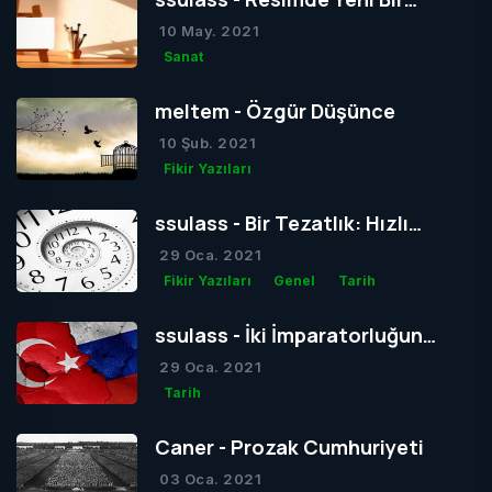
Dönem mi Yoksa Bir Dönemin
10 May. 2021
Sonu mu?
Sanat
meltem - Özgür Düşünce
10 Şub. 2021
Fikir Yazıları
ssulass - Bir Tezatlık: Hızlı
Yaşam, Yavaş Gelişim
29 Oca. 2021
Fikir Yazıları
Genel
Tarih
ssulass - İki İmparatorluğun
Çağdaşlığa Giden Yolda
29 Oca. 2021
Birbiriyle Olan Gizli Rekabeti
Tarih
Caner - Prozak Cumhuriyeti
03 Oca. 2021