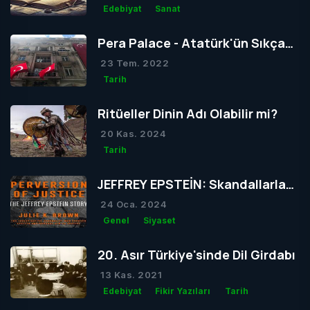
Edebiyat
Sanat
Pera Palace - Atatürk'ün Sıkça
Konakladığı Otel
23 Tem. 2022
Tarih
Ritüeller Dinin Adı Olabilir mi?
20 Kas. 2024
Tarih
JEFFREY EPSTEİN: Skandallarla
Dolu Bir Hayatın Ardındaki Gizem
24 Oca. 2024
Genel
Siyaset
20. Asır Türkiye'sinde Dil Girdabı
13 Kas. 2021
Edebiyat
Fikir Yazıları
Tarih