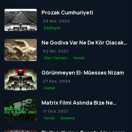
Prozak Cumhuriyeti
24 Ara. 2020
Edebiyat
Ne Godiva Var Ne De Kör Olacak
Tom
02 Eki. 2021
Fikir Yazıları
Genel
Görünmeyen El: Müesses Nizam
27 Kas. 2024
Genel
Matrix Filmi Aslında Bize Ne
Anlatmak İstedi?
11 Oca. 2021
Sanat
Sinema