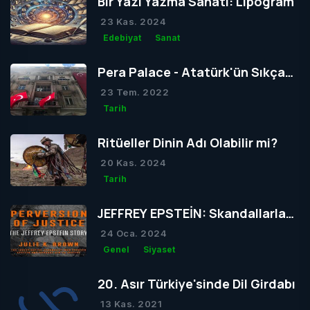
Bir Yazı Yazma Sanatı: Lipogram
23 Kas. 2024
Edebiyat
Sanat
Pera Palace - Atatürk'ün Sıkça
Konakladığı Otel
23 Tem. 2022
Tarih
Ritüeller Dinin Adı Olabilir mi?
20 Kas. 2024
Tarih
JEFFREY EPSTEİN: Skandallarla
Dolu Bir Hayatın Ardındaki Gizem
24 Oca. 2024
Genel
Siyaset
20. Asır Türkiye'sinde Dil Girdabı
13 Kas. 2021