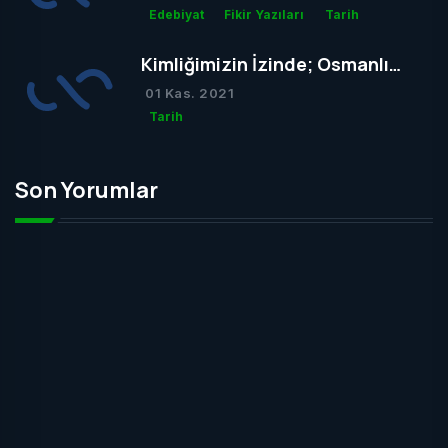
Edebiyat
Fikir Yazıları
Tarih
Kimliğimizin İzinde; Osmanlı
Mezar Taşları
01 Kas. 2021
Tarih
Son Yorumlar