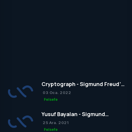
Cryptograph - Sigmund Freud’un
Yapısal Kuramı
03 Oca. 2022
Felsefe
Yusuf Bayalan - Sigmund
Freud’un Yapısal Kuramı
25 Ara. 2021
Felsefe