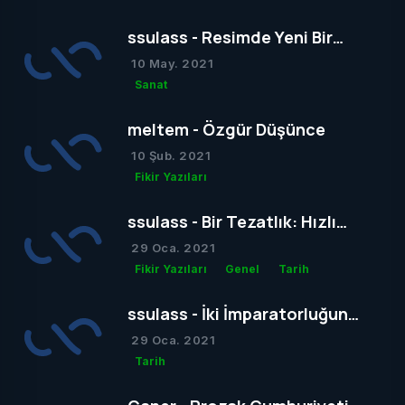
ssulass - Resimde Yeni Bir
Dönem mi Yoksa Bir Dönemin
10 May. 2021
Sonu mu?
Sanat
meltem - Özgür Düşünce
10 Şub. 2021
Fikir Yazıları
ssulass - Bir Tezatlık: Hızlı
Yaşam, Yavaş Gelişim
29 Oca. 2021
Fikir Yazıları
Genel
Tarih
ssulass - İki İmparatorluğun
Çağdaşlığa Giden Yolda
29 Oca. 2021
Birbiriyle Olan Gizli Rekabeti
Tarih