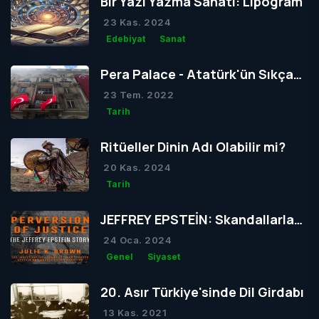
Bir Yazı Yazma Sanatı: Lipogram
23 Kas. 2024
Edebiyat
Sanat
Pera Palace - Atatürk'ün Sıkça
Konakladığı Otel
23 Tem. 2022
Tarih
Ritüeller Dinin Adı Olabilir mi?
20 Kas. 2024
Tarih
JEFFREY EPSTEİN: Skandallarla
Dolu Bir Hayatın Ardındaki Gizem
24 Oca. 2024
Genel
Siyaset
20. Asır Türkiye'sinde Dil Girdabı
13 Kas. 2021