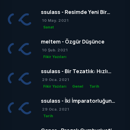
ssulass - Resimde Yeni Bir
Dönem mi Yoksa Bir Dönemin
10 May. 2021
Sonu mu?
Sanat
meltem - Özgür Düşünce
10 Şub. 2021
Fikir Yazıları
ssulass - Bir Tezatlık: Hızlı
Yaşam, Yavaş Gelişim
29 Oca. 2021
Fikir Yazıları
Genel
Tarih
ssulass - İki İmparatorluğun
Çağdaşlığa Giden Yolda
29 Oca. 2021
Birbiriyle Olan Gizli Rekabeti
Tarih