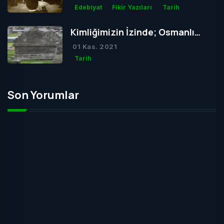
Edebiyat
Fikir Yazıları
Tarih
Kimliğimizin İzinde; Osmanlı
Mezar Taşları
01 Kas. 2021
Tarih
Son Yorumlar