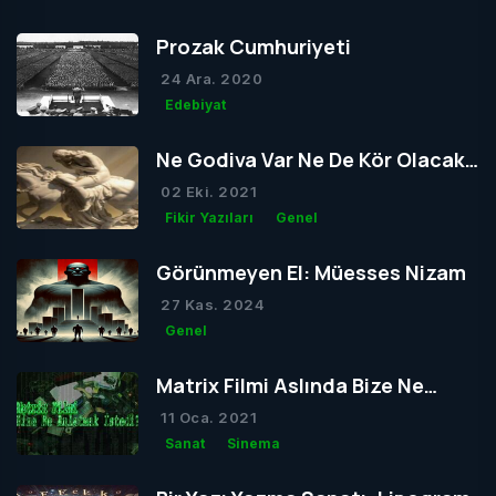
Prozak Cumhuriyeti
24 Ara. 2020
Edebiyat
Ne Godiva Var Ne De Kör Olacak
Tom
02 Eki. 2021
Fikir Yazıları
Genel
Görünmeyen El: Müesses Nizam
27 Kas. 2024
Genel
Matrix Filmi Aslında Bize Ne
Anlatmak İstedi?
11 Oca. 2021
Sanat
Sinema