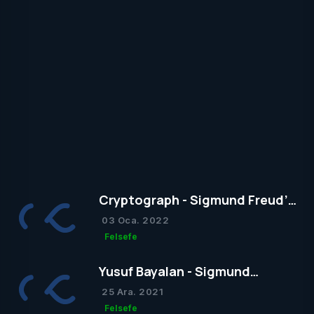
Cryptograph - Sigmund Freud’un
Yapısal Kuramı
03 Oca. 2022
Felsefe
Yusuf Bayalan - Sigmund
Freud’un Yapısal Kuramı
25 Ara. 2021
Felsefe