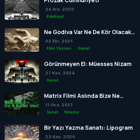
Prozak Cumhuriyeti
24 Ara. 2020
Edebiyat
Ne Godiva Var Ne De Kör Olacak
Tom
02 Eki. 2021
Fikir Yazıları
Genel
Görünmeyen El: Müesses Nizam
27 Kas. 2024
Genel
Matrix Filmi Aslında Bize Ne
Anlatmak İstedi?
11 Oca. 2021
Sanat
Sinema
Bir Yazı Yazma Sanatı: Lipogram
23 Kas. 2024