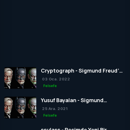
Cryptograph - Sigmund Freud’un
Yapısal Kuramı
03 Oca. 2022
Felsefe
Yusuf Bayalan - Sigmund
Freud’un Yapısal Kuramı
25 Ara. 2021
Felsefe
ssulass - Resimde Yeni Bir