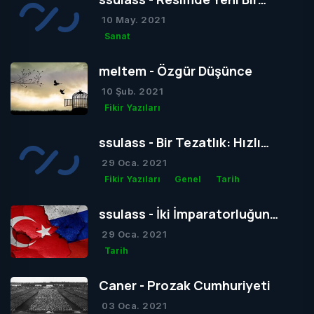
Dönem mi Yoksa Bir Dönemin
10 May. 2021
Sonu mu?
Sanat
meltem - Özgür Düşünce
10 Şub. 2021
Fikir Yazıları
ssulass - Bir Tezatlık: Hızlı
Yaşam, Yavaş Gelişim
29 Oca. 2021
Fikir Yazıları
Genel
Tarih
ssulass - İki İmparatorluğun
Çağdaşlığa Giden Yolda
29 Oca. 2021
Birbiriyle Olan Gizli Rekabeti
Tarih
Caner - Prozak Cumhuriyeti
03 Oca. 2021