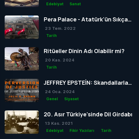
Edebiyat
Sanat
Pera Palace - Atatürk'ün Sıkça
Konakladığı Otel
23 Tem. 2022
Tarih
Ritüeller Dinin Adı Olabilir mi?
20 Kas. 2024
Tarih
JEFFREY EPSTEİN: Skandallarla
Dolu Bir Hayatın Ardındaki Gizem
24 Oca. 2024
Genel
Siyaset
20. Asır Türkiye'sinde Dil Girdabı
13 Kas. 2021
Edebiyat
Fikir Yazıları
Tarih