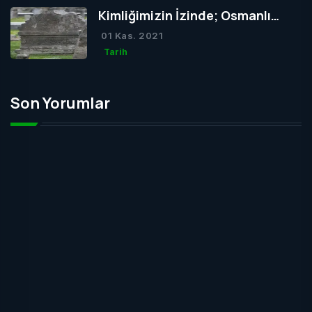
Kimliğimizin İzinde; Osmanlı
Mezar Taşları
01 Kas. 2021
Tarih
Son Yorumlar