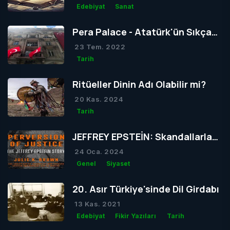
Edebiyat
Sanat
Pera Palace - Atatürk'ün Sıkça
Konakladığı Otel
23 Tem. 2022
Tarih
Ritüeller Dinin Adı Olabilir mi?
20 Kas. 2024
Tarih
JEFFREY EPSTEİN: Skandallarla
Dolu Bir Hayatın Ardındaki Gizem
24 Oca. 2024
Genel
Siyaset
20. Asır Türkiye'sinde Dil Girdabı
13 Kas. 2021
Edebiyat
Fikir Yazıları
Tarih