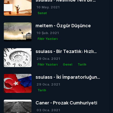
Dönem mi Yoksa Bir Dönemin
10 May. 2021
Sonu mu?
Sanat
meltem - Özgür Düşünce
10 Şub. 2021
Fikir Yazıları
ssulass - Bir Tezatlık: Hızlı
Yaşam, Yavaş Gelişim
29 Oca. 2021
Fikir Yazıları
Genel
Tarih
ssulass - İki İmparatorluğun
Çağdaşlığa Giden Yolda
29 Oca. 2021
Birbiriyle Olan Gizli Rekabeti
Tarih
Caner - Prozak Cumhuriyeti
03 Oca. 2021