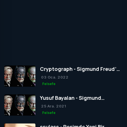
Cryptograph - Sigmund Freud’un
Yapısal Kuramı
03 Oca. 2022
Felsefe
Yusuf Bayalan - Sigmund
Freud’un Yapısal Kuramı
25 Ara. 2021
Felsefe
ssulass - Resimde Yeni Bir