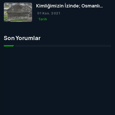
Kimliğimizin İzinde; Osmanlı
Mezar Taşları
01 Kas. 2021
Tarih
Son Yorumlar