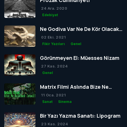
Prozak Cumhuriyeti
24 Ara. 2020
Edebiyat
Ne Godiva Var Ne De Kör Olacak
Tom
02 Eki. 2021
Fikir Yazıları
Genel
Görünmeyen El: Müesses Nizam
27 Kas. 2024
Genel
Matrix Filmi Aslında Bize Ne
Anlatmak İstedi?
11 Oca. 2021
Sanat
Sinema
Bir Yazı Yazma Sanatı: Lipogram
23 Kas. 2024