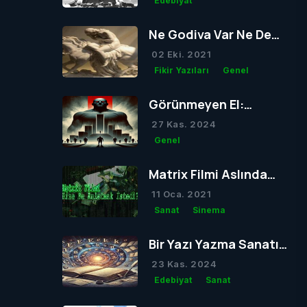
Edebiyat
Ne Godiva Var Ne De
Kör Olacak Tom
02 Eki. 2021
Fikir Yazıları
Genel
Görünmeyen El:
Müesses Nizam
27 Kas. 2024
Genel
Matrix Filmi Aslında
Bize Ne Anlatmak
11 Oca. 2021
İstedi?
Sanat
Sinema
Bir Yazı Yazma Sanatı:
Lipogram
23 Kas. 2024
Edebiyat
Sanat