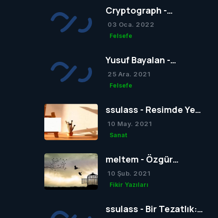
Cryptograph -
Sigmund Freud’un
03 Oca. 2022
Yapısal Kuramı
Felsefe
Yusuf Bayalan -
Sigmund Freud’un
25 Ara. 2021
Yapısal Kuramı
Felsefe
ssulass - Resimde Yeni
Bir Dönem mi Yoksa Bir
10 May. 2021
Dönemin Sonu mu?
Sanat
meltem - Özgür
Düşünce
10 Şub. 2021
Fikir Yazıları
ssulass - Bir Tezatlık: