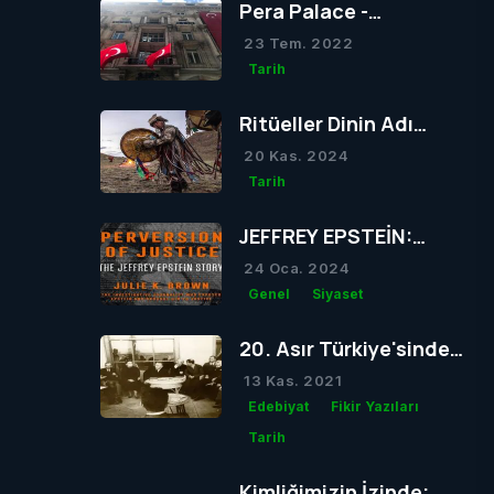
Pera Palace -
Atatürk'ün Sıkça
23 Tem. 2022
Konakladığı Otel
Tarih
Ritüeller Dinin Adı
Olabilir mi?
20 Kas. 2024
Tarih
JEFFREY EPSTEİN:
Skandallarla Dolu Bir
24 Oca. 2024
Hayatın Ardındaki
Genel
Siyaset
Gizem
20. Asır Türkiye'sinde
Dil Girdabı
13 Kas. 2021
Edebiyat
Fikir Yazıları
Tarih
Kimliğimizin İzinde;