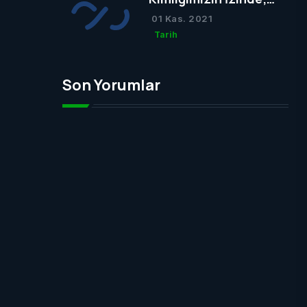
Osmanlı Mezar Taşları
01 Kas. 2021
Tarih
Son Yorumlar