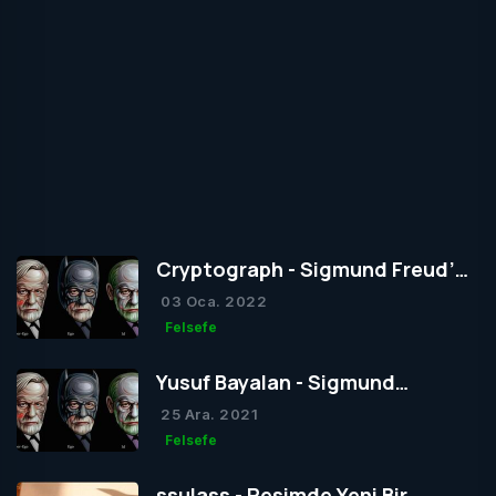
Cryptograph - Sigmund Freud’un
Yapısal Kuramı
03 Oca. 2022
Felsefe
Yusuf Bayalan - Sigmund
Freud’un Yapısal Kuramı
25 Ara. 2021
Felsefe
ssulass - Resimde Yeni Bir