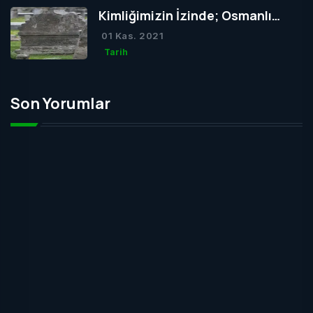
Kimliğimizin İzinde; Osmanlı
Mezar Taşları
01 Kas. 2021
Tarih
Son Yorumlar