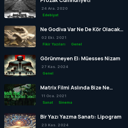
Prozak Cumhuriyeti
24 Ara. 2020
Edebiyat
Ne Godiva Var Ne De Kör Olacak
Tom
02 Eki. 2021
Fikir Yazıları
Genel
Görünmeyen El: Müesses Nizam
27 Kas. 2024
Genel
Matrix Filmi Aslında Bize Ne
Anlatmak İstedi?
11 Oca. 2021
Sanat
Sinema
Bir Yazı Yazma Sanatı: Lipogram
23 Kas. 2024