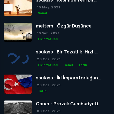
Dönem mi Yoksa Bir Dönemin
10 May. 2021
Sonu mu?
Sanat
meltem - Özgür Düşünce
10 Şub. 2021
Fikir Yazıları
ssulass - Bir Tezatlık: Hızlı
Yaşam, Yavaş Gelişim
29 Oca. 2021
Fikir Yazıları
Genel
Tarih
ssulass - İki İmparatorluğun
Çağdaşlığa Giden Yolda
29 Oca. 2021
Birbiriyle Olan Gizli Rekabeti
Tarih
Caner - Prozak Cumhuriyeti
03 Oca. 2021