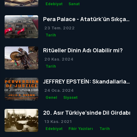
Edebiyat
Sanat
Pera Palace - Atatürk'ün Sıkça
Konakladığı Otel
23 Tem. 2022
Tarih
Ritüeller Dinin Adı Olabilir mi?
20 Kas. 2024
Tarih
JEFFREY EPSTEİN: Skandallarla
Dolu Bir Hayatın Ardındaki Gizem
24 Oca. 2024
Genel
Siyaset
20. Asır Türkiye'sinde Dil Girdabı
13 Kas. 2021
Edebiyat
Fikir Yazıları
Tarih