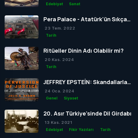
Edebiyat
Sanat
Pera Palace - Atatürk'ün Sıkça
Konakladığı Otel
23 Tem. 2022
Tarih
Ritüeller Dinin Adı Olabilir mi?
20 Kas. 2024
Tarih
JEFFREY EPSTEİN: Skandallarla
Dolu Bir Hayatın Ardındaki Gizem
24 Oca. 2024
Genel
Siyaset
20. Asır Türkiye'sinde Dil Girdabı
13 Kas. 2021
Edebiyat
Fikir Yazıları
Tarih