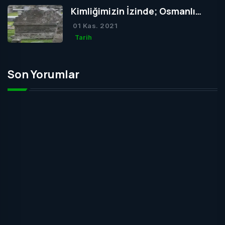
Kimliğimizin İzinde; Osmanlı
Mezar Taşları
01 Kas. 2021
Tarih
Son Yorumlar