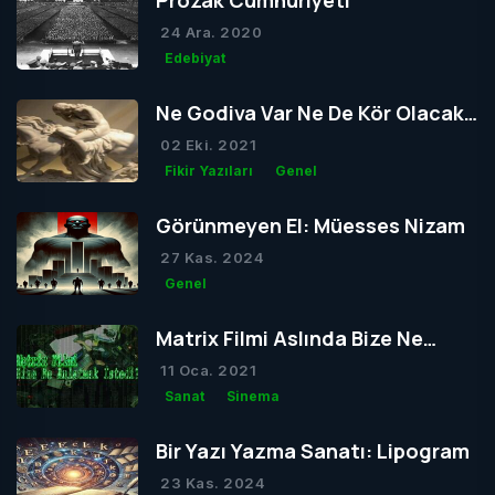
Prozak Cumhuriyeti
24 Ara. 2020
Edebiyat
Ne Godiva Var Ne De Kör Olacak
Tom
02 Eki. 2021
Fikir Yazıları
Genel
Görünmeyen El: Müesses Nizam
27 Kas. 2024
Genel
Matrix Filmi Aslında Bize Ne
Anlatmak İstedi?
11 Oca. 2021
Sanat
Sinema
Bir Yazı Yazma Sanatı: Lipogram
23 Kas. 2024