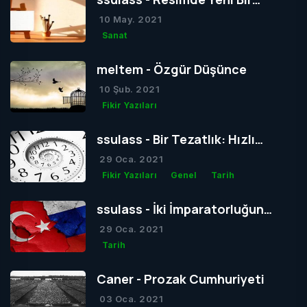
Dönem mi Yoksa Bir Dönemin
10 May. 2021
Sonu mu?
Sanat
meltem - Özgür Düşünce
10 Şub. 2021
Fikir Yazıları
ssulass - Bir Tezatlık: Hızlı
Yaşam, Yavaş Gelişim
29 Oca. 2021
Fikir Yazıları
Genel
Tarih
ssulass - İki İmparatorluğun
Çağdaşlığa Giden Yolda
29 Oca. 2021
Birbiriyle Olan Gizli Rekabeti
Tarih
Caner - Prozak Cumhuriyeti
03 Oca. 2021