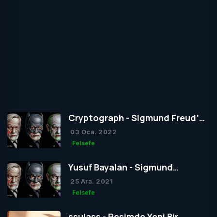
Cryptograph - Sigmund Freud’un
Yapısal Kuramı
03 Oca. 2022
Felsefe
Yusuf Bayalan - Sigmund
Freud’un Yapısal Kuramı
25 Ara. 2021
Felsefe
ssulass - Resimde Yeni Bir