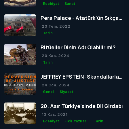
Edebiyat
Sanat
Pera Palace - Atatürk'ün Sıkça
Konakladığı Otel
23 Tem. 2022
Tarih
Ritüeller Dinin Adı Olabilir mi?
20 Kas. 2024
Tarih
JEFFREY EPSTEİN: Skandallarla
Dolu Bir Hayatın Ardındaki Gizem
24 Oca. 2024
Genel
Siyaset
20. Asır Türkiye'sinde Dil Girdabı
13 Kas. 2021
Edebiyat
Fikir Yazıları
Tarih