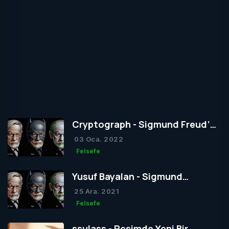
Cryptograph - Sigmund Freud’un
Yapısal Kuramı
03 Oca. 2022
Felsefe
Yusuf Bayalan - Sigmund
Freud’un Yapısal Kuramı
25 Ara. 2021
Felsefe
ssulass - Resimde Yeni Bir