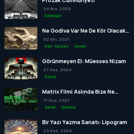
Prozak Cumhuriyeti
24 Ara. 2020
Edebiyat
Ne Godiva Var Ne De Kör Olacak
Tom
02 Eki. 2021
Fikir Yazıları
Genel
Görünmeyen El: Müesses Nizam
27 Kas. 2024
Genel
Matrix Filmi Aslında Bize Ne
Anlatmak İstedi?
11 Oca. 2021
Sanat
Sinema
Bir Yazı Yazma Sanatı: Lipogram
23 Kas. 2024