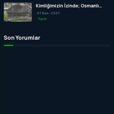
Kimliğimizin İzinde; Osmanlı
Mezar Taşları
01 Kas. 2021
Tarih
Son Yorumlar