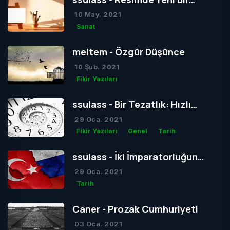
Dönem mi Yoksa Bir Dönemin
10 May. 2021
Sonu mu?
Sanat
meltem - Özgür Düşünce
10 Şub. 2021
Fikir Yazıları
ssulass - Bir Tezatlık: Hızlı
Yaşam, Yavaş Gelişim
29 Oca. 2021
Fikir Yazıları
Genel
Tarih
ssulass - İki İmparatorluğun
Çağdaşlığa Giden Yolda
29 Oca. 2021
Birbiriyle Olan Gizli Rekabeti
Tarih
Caner - Prozak Cumhuriyeti
03 Oca. 2021