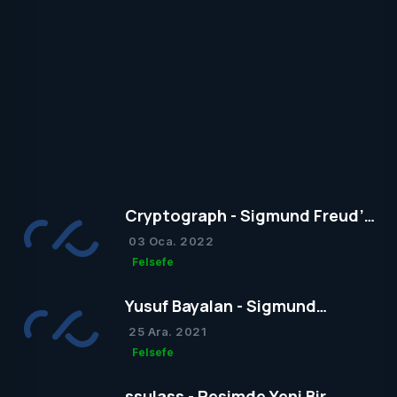
Cryptograph - Sigmund Freud’un
Yapısal Kuramı
03 Oca. 2022
Felsefe
Yusuf Bayalan - Sigmund
Freud’un Yapısal Kuramı
25 Ara. 2021
Felsefe
ssulass - Resimde Yeni Bir