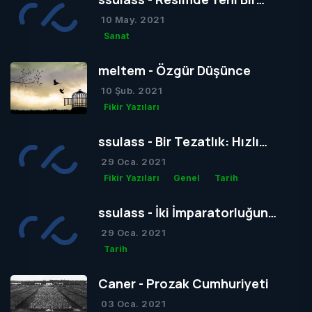
Dönem mi Yoksa Bir Dönemin
10 May. 2021
Sonu mu?
Sanat
meltem - Özgür Düşünce
10 Şub. 2021
Fikir Yazıları
ssulass - Bir Tezatlık: Hızlı
Yaşam, Yavaş Gelişim
29 Oca. 2021
Fikir Yazıları
Genel
Tarih
ssulass - İki İmparatorluğun
Çağdaşlığa Giden Yolda
29 Oca. 2021
Birbiriyle Olan Gizli Rekabeti
Tarih
Caner - Prozak Cumhuriyeti
03 Oca. 2021