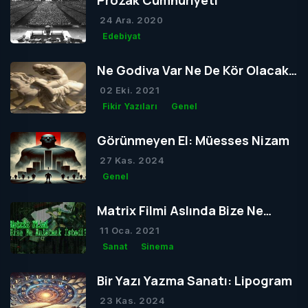
Prozak Cumhuriyeti
24 Ara. 2020
Edebiyat
Ne Godiva Var Ne De Kör Olacak
Tom
02 Eki. 2021
Fikir Yazıları
Genel
Görünmeyen El: Müesses Nizam
27 Kas. 2024
Genel
Matrix Filmi Aslında Bize Ne
Anlatmak İstedi?
11 Oca. 2021
Sanat
Sinema
Bir Yazı Yazma Sanatı: Lipogram
23 Kas. 2024