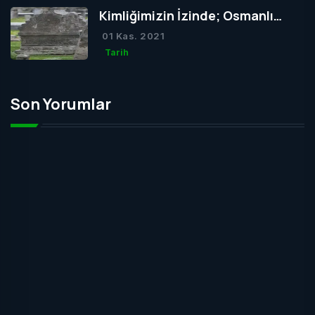
Kimliğimizin İzinde; Osmanlı
Mezar Taşları
01 Kas. 2021
Tarih
Son Yorumlar