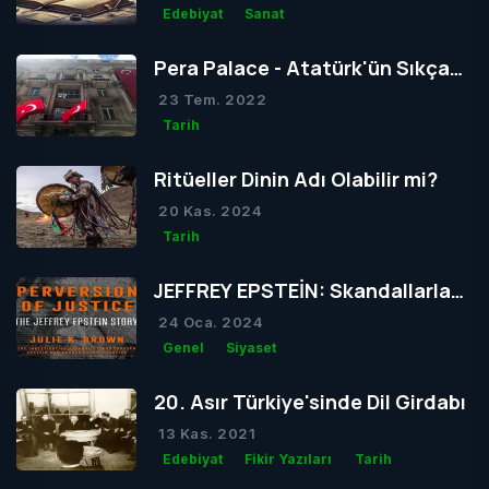
Edebiyat
Sanat
Pera Palace - Atatürk'ün Sıkça
Konakladığı Otel
23 Tem. 2022
Tarih
Ritüeller Dinin Adı Olabilir mi?
20 Kas. 2024
Tarih
JEFFREY EPSTEİN: Skandallarla
Dolu Bir Hayatın Ardındaki Gizem
24 Oca. 2024
Genel
Siyaset
20. Asır Türkiye'sinde Dil Girdabı
13 Kas. 2021
Edebiyat
Fikir Yazıları
Tarih